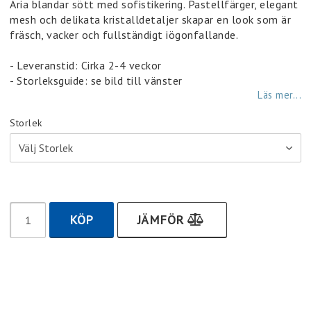
Lägg till i favoritlistan
Aria blandar sött med sofistikering. Pastellfärger, elegant
mesh och delikata kristalldetaljer skapar en look som är
fräsch, vacker och fullständigt iögonfallande.
- Leveranstid: Cirka 2-4 veckor
- Storleksguide: se bild till vänster
Läs mer...
Storlek
KÖP
JÄMFÖR