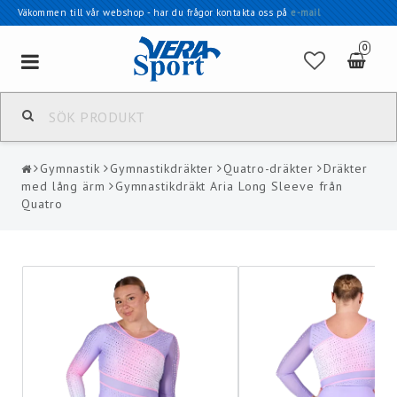
Väkommen till vår webshop - har du frågor kontakta oss på
e-mail
0
Toggle
navigation
Gymnastik
Gymnastikdräkter
Quatro-dräkter
Dräkter
med lång ärm
Gymnastikdräkt Aria Long Sleeve från
Quatro