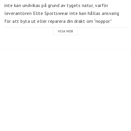
inte kan undvikas på grund av tygets natur, varför 
leverantören Elite Sportswear inte kan hållas ansvarig 
för att byta ut eller reparera din dräkt om "noppor" 
uppstår. 
VISA MER
Några viktiga anmärkningar för plagg i glittriga tyger
Handtvätta dessa klädesplagg med insidan utåt i 
KALLT vatten, 15 grader.
Om du ska tvätta flera dräkter, tvätta max 3 i 
taget.
Handtvätta alltid hela plagget och inte endast 
delar av det.