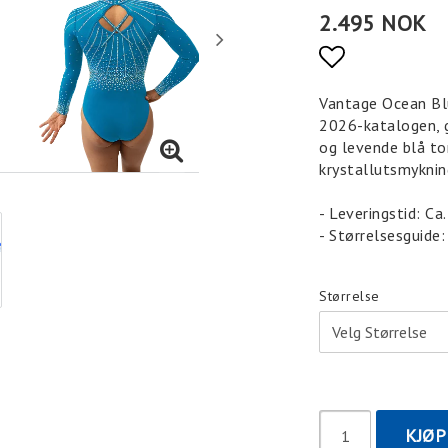
2.495 NOK
Add to list
Vantage Ocean Blu
2026-katalogen, gir
og levende blå t
krystallutsmyknin
- Leveringstid: Ca
- Størrelsesguide:
Størrelse
KJØP