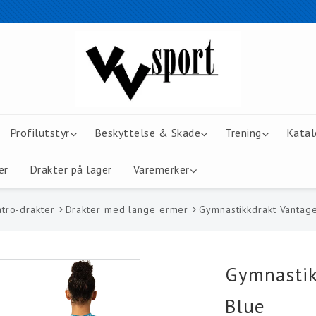
Profilutstyr
Beskyttelse & Skade
Trening
Katal
er
Drakter på lager
Varemerker
tro-drakter
Drakter med lange ermer
Gymnastikkdrakt Vantag
Gymnastik
Blue