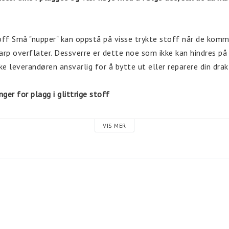
off Små "nupper" kan oppstå på visse trykte stoff når de komm
arp overflater. Dessverre er dette noe som ikke kan hindres på 
ke leverandøren ansvarlig for å bytte ut eller reparere din drak
ger for plagg i glittrige stoff
VIS MER
lesplagg med innsiden ut i KALDT vann, 15 grader.
 flere drakter, vask max 3 av gangen.
hela plagget og ikke delar av det.
ke la det ligge i bløtt.