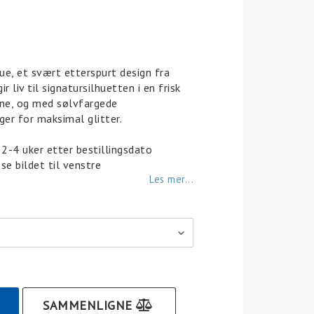
 of favorites
e, et svært etterspurt design fra
 liv til signatursilhuetten i en frisk
one, og med sølvfargede
ger for maksimal glitter.
. 2-4 uker etter bestillingsdato
 se bildet til venstre
Les mer...
SAMMENLIGNE