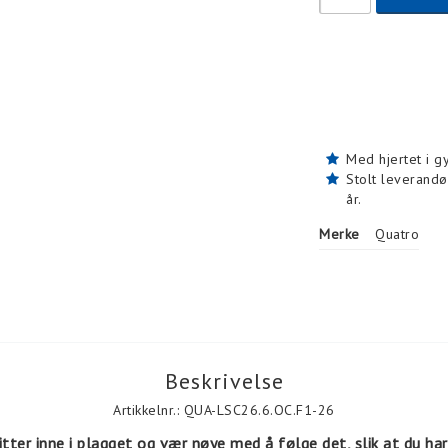
Med hjertet i g
Stolt leverandø
år.
Merke
Quatro
Beskrivelse
Artikkelnr.: QUA-LSC26.6.OC.F1-26
tter inne i plagget og vær nøye med å følge det, slik at du har