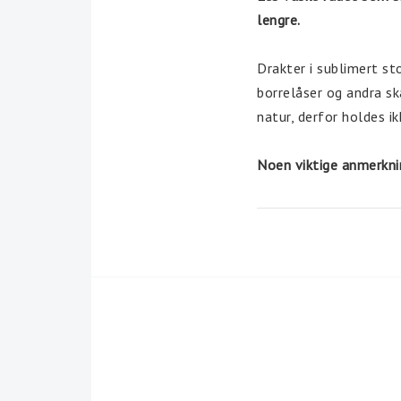
lengre.
Drakter i sublimert st
borrelåser og andra sk
natur, derfor holdes ik
Noen viktige anmerknin
Håndvask disse k
Om du skal vaske
Håndvask alltid 
Gni ikke tøyet, ik