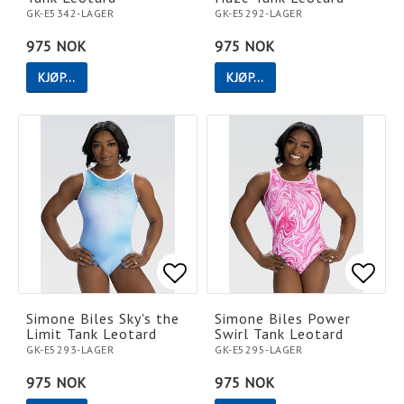
GK-E5342-LAGER
GK-E5292-LAGER
975 NOK
975 NOK
KJØP…
KJØP…
Add to list of favorites
Add to list of favorites
Add t
Add t
Simone Biles Sky's the
Simone Biles Power
Limit Tank Leotard
Swirl Tank Leotard
GK-E5293-LAGER
GK-E5295-LAGER
975 NOK
975 NOK