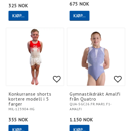
675 NOK
325 NOK
KJØP…
KJØP…
Add to list of favorites
Add to list of favorites
Add t
Add t
Konkurranse shorts
Gymnastikdräkt Amalfi
kortere modell i 5
från Quatro
farger
QUA-SGC26.FR.MAR1.F1-
MIL-123904-HG
AMALFI
355 NOK
1.150 NOK
KJØP…
KJØP…