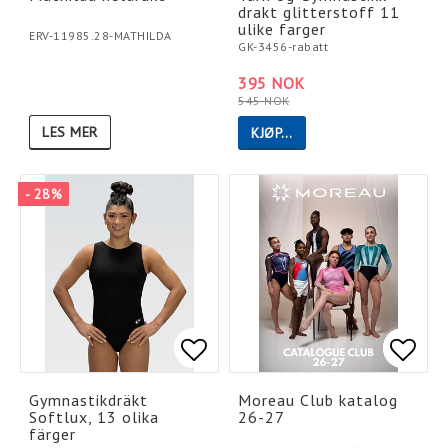
drakt glitterstoff 11
ulike farger
ERV-11985.28-MATHILDA
GK-3456-rabatt
395 NOK
545 NOK
LES MER
KJØP…
- 28%
Add to list of favorites
Add to list of favorites
Add t
Add t
Gymnastikdräkt
Moreau Club katalog
Softlux, 13 olika
26-27
färger