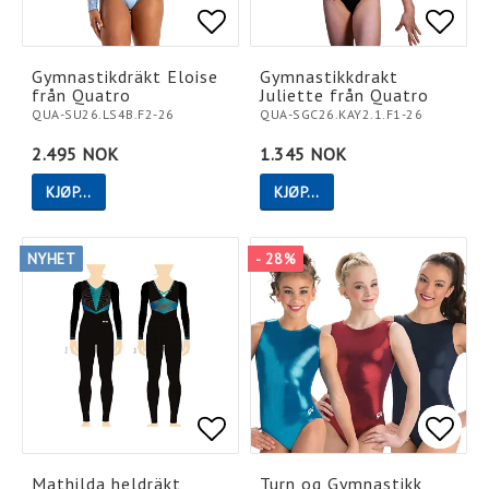
Add to list of favorites
Add to list of favorites
Add t
Add t
Gymnastikdräkt Eloise
Gymnastikkdrakt
från Quatro
Juliette från Quatro
QUA-SU26.LS4B.F2-26
QUA-SGC26.KAY2.1.F1-26
2.495 NOK
1.345 NOK
KJØP…
KJØP…
NYHET
- 28%
Add to list of favorites
Add to list of favorites
Add t
Add t
Mathilda heldräkt
Turn og Gymnastikk