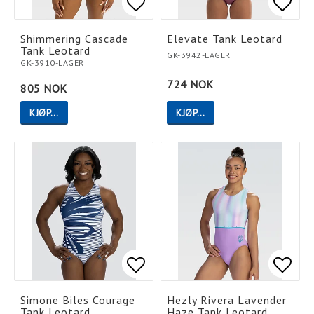
Add to list of favorites
Add to list of favorites
Add t
Add t
Shimmering Cascade
Elevate Tank Leotard
Tank Leotard
GK-3942-LAGER
GK-3910-LAGER
724 NOK
805 NOK
KJØP…
KJØP…
Add to list of favorites
Add to list of favorites
Add t
Add t
Simone Biles Courage
Hezly Rivera Lavender
Tank Leotard
Haze Tank Leotard