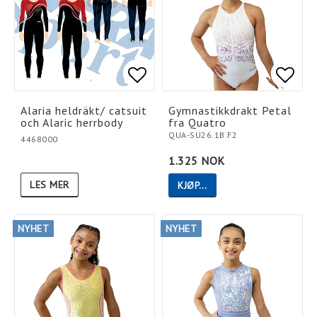
Add to list of favorites
Add to list of favorites
Add t
Add t
Alaria heldräkt/ catsuit
Gymnastikkdrakt Petal
och Alaric herrbody
fra Quatro
QUA-SU26.1B.F2
4468000
1.325 NOK
LES MER
KJØP…
NYHET
NYHET