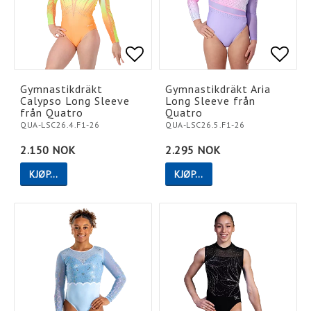
Add to list of favorites
Add to list of favorites
Add t
Add t
Gymnastikdräkt
Gymnastikdräkt Aria
Calypso Long Sleeve
Long Sleeve från
från Quatro
Quatro
QUA-LSC26.4.F1-26
QUA-LSC26.5.F1-26
2.150 NOK
2.295 NOK
KJØP…
KJØP…