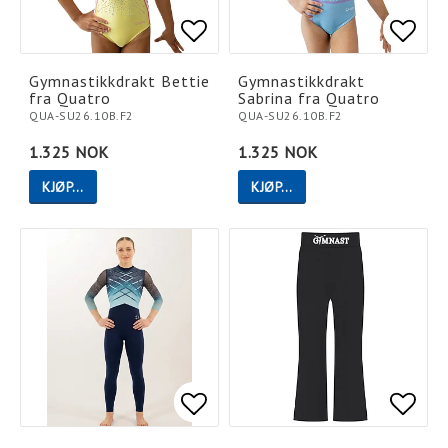
Add to list of favorites
Add to list of favorites
Add t
Add t
Gymnastikkdrakt Bettie
Gymnastikkdrakt
fra Quatro
Sabrina fra Quatro
QUA-SU26.10B.F2
QUA-SU26.10B.F2
1.325 NOK
1.325 NOK
KJØP…
KJØP…
Add to list of favorites
Add to list of favorites
Add t
Add t