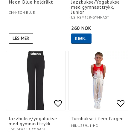
Neon Blue heldräkt
Jazzbukse/Yogabukse
med gymnasttrykk,
Junior
CM-NEON BLUE
LSH-SM428-GYMNAST
260 NOK
LES MER
KJØP…
Add to list of favorites
Add to list of favorites
Add t
Add t
Jazzbukse/yogabukse
Turnbukse i fem farger
med gymnasttrykk
MIL-123911-HG
LSH-SF428-GYMNAST