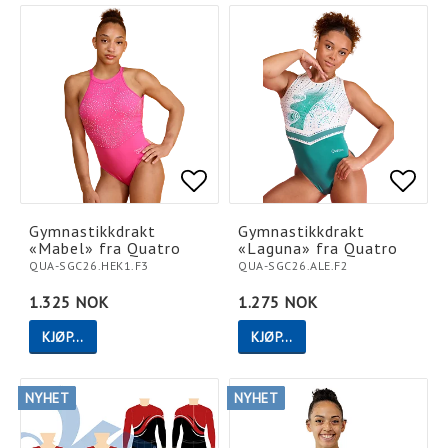
Add to list of favorites
Add to list of favorites
Add t
Add t
Gymnastikkdrakt
Gymnastikkdrakt
«Mabel» fra Quatro
«Laguna» fra Quatro
QUA-SGC26.HEK1.F3
QUA-SGC26.ALE.F2
1.325 NOK
1.275 NOK
KJØP…
KJØP…
NYHET
NYHET