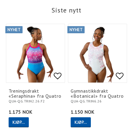
Siste nytt
NYHET
NYHET
Add to list of favorites
Add to list of favorites
Add t
Add t
Treningsdrakt
Gymnastikkdrakt
«Seraphina» fra Quatro
«Botanical» fra Quatro
QUA-QG.TRIN2.26.F2
QUA-QG.TRIN6.26
1.175 NOK
1.150 NOK
KJØP…
KJØP…