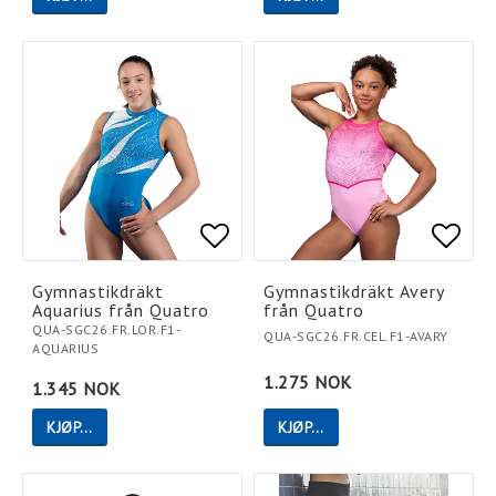
Add to list of favorites
Add to list of favorites
Add t
Add t
Gymnastikdräkt
Gymnastikdräkt Avery
Aquarius från Quatro
från Quatro
QUA-SGC26.FR.LOR.F1-
QUA-SGC26.FR.CEL.F1-AVARY
AQUARIUS
1.275 NOK
1.345 NOK
KJØP…
KJØP…