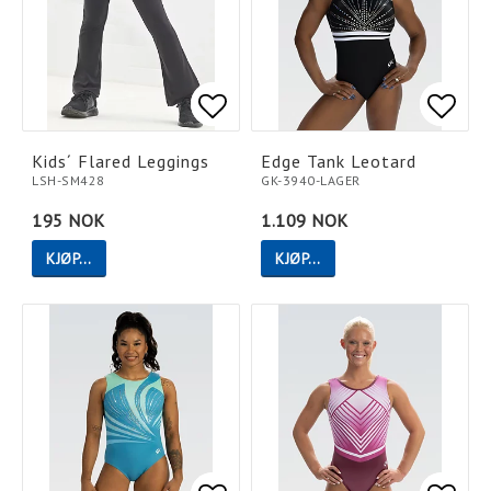
Add to list of favorites
Add to list of favorites
Add t
Add t
Kids´ Flared Leggings
Edge Tank Leotard
LSH-SM428
GK-3940-LAGER
195 NOK
1.109 NOK
KJØP…
KJØP…