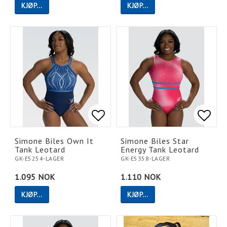
KJØP…
KJØP…
Add to list of favorites
Add to list of favorites
Add t
Add t
Simone Biles Own It
Simone Biles Star
Tank Leotard
Energy Tank Leotard
GK-E5254-LAGER
GK-E5358-LAGER
1.095 NOK
1.110 NOK
KJØP…
KJØP…