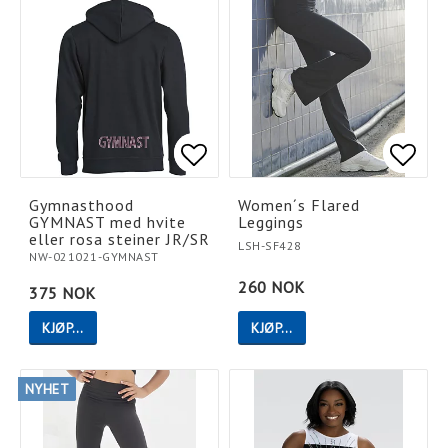
Add to list of favorites
Add to list of favorites
Add t
Add t
Gymnasthood
Women´s Flared
GYMNAST med hvite
Leggings
eller rosa steiner JR/SR
LSH-SF428
NW-021021-GYMNAST
260 NOK
375 NOK
KJØP…
KJØP…
NYHET