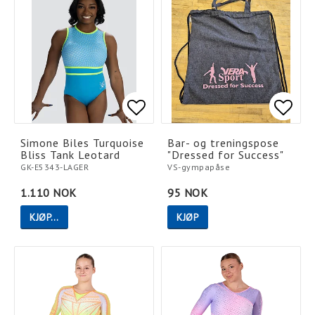
Add to list of favorites
Add to list of favorites
Add t
Add t
Simone Biles Turquoise
Bar- og treningspose
Bliss Tank Leotard
"Dressed for Success"
GK-E5343-LAGER
VS-gympapåse
1.110 NOK
95 NOK
KJØP…
KJØP