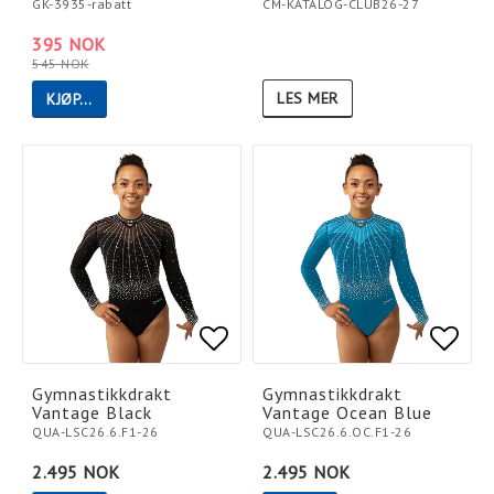
GK-3935-rabatt
CM-KATALOG-CLUB26-27
395 NOK
545 NOK
LES MER
KJØP…
Add to list of favorites
Add to list of favorites
Add t
Add t
Gymnastikkdrakt
Gymnastikkdrakt
Vantage Black
Vantage Ocean Blue
QUA-LSC26.6.F1-26
QUA-LSC26.6.OC.F1-26
2.495 NOK
2.495 NOK