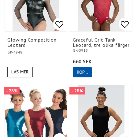
Lägg till i favoritlistan
Lägg till i favoritlistan
Lägg 
Lägg 
Glowing Competition
Graceful Grit Tank
Leotard
Leotard, tre olika färger
GK-3913
GK-4948
660 SEK
LÄS MER
KÖP…
- 28%
- 28%