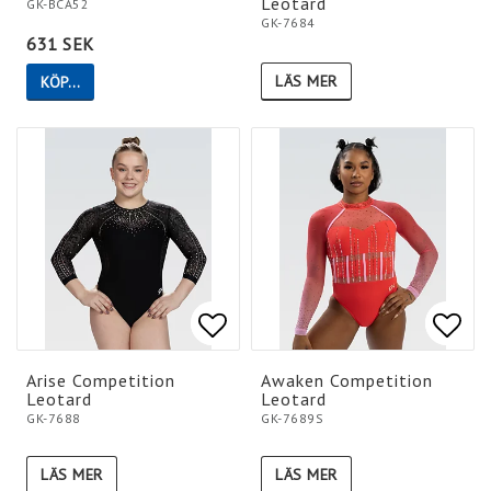
Leotard
GK-BCA52
GK-7684
631 SEK
LÄS MER
KÖP…
Lägg till i favoritlistan
Lägg till i favoritlistan
Lägg 
Lägg 
Arise Competition
Awaken Competition
Leotard
Leotard
GK-7688
GK-7689S
LÄS MER
LÄS MER