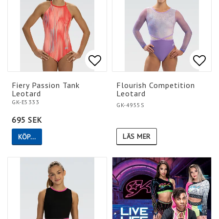
Lägg till i favoritlistan
Lägg till i favoritlistan
Lägg 
Lägg 
Fiery Passion Tank
Flourish Competition
Leotard
Leotard
GK-E5333
GK-4955S
695 SEK
LÄS MER
KÖP…