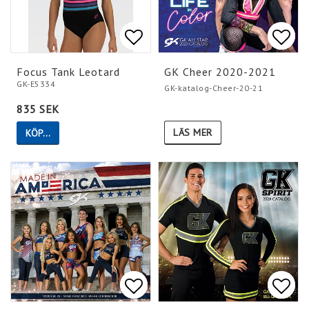
Lägg till i favoritlistan
Lägg till i favoritlistan
Lägg 
Lägg 
Focus Tank Leotard
GK Cheer 2020-2021
GK-E5334
GK-katalog-Cheer-20-21
835 SEK
LÄS MER
KÖP…