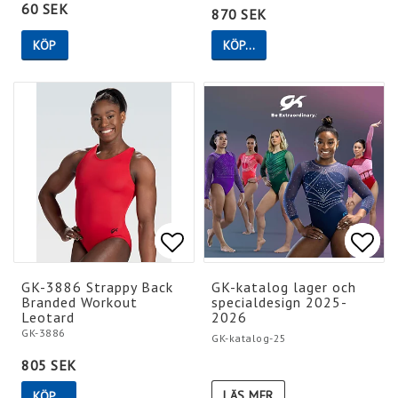
60 SEK
870 SEK
KÖP
KÖP…
Lägg till i favoritlistan
Lägg till i favoritlistan
Lägg 
Lägg 
GK-3886 Strappy Back
GK-katalog lager och
Branded Workout
specialdesign 2025-
Leotard
2026
GK-3886
GK-katalog-25
805 SEK
LÄS MER
KÖP…