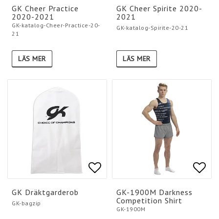
Lägg till i favoritlistan
Lägg till i favoritlistan
Lägg 
Lägg 
GK Cheer Practice
GK Cheer Spirite 2020-
2020-2021
2021
GK-katalog-Cheer-Practice-20-
GK-katalog-Spirite-20-21
21
LÄS MER
LÄS MER
Lägg till i favoritlistan
Lägg till i favoritlistan
Lägg 
Lägg 
GK Dräktgarderob
GK-1900M Darkness
Competition Shirt
GK-bagzip
GK-1900M