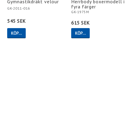
Gymnastikdräkt velour
Herrbody boxermodell i
fyra färger
GK-2011-016
GK-1975M
545 SEK
615 SEK
KÖP…
KÖP…