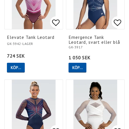
Lägg till i favoritlistan
Lägg till i favoritlistan
Lägg 
Lägg 
Elevate Tank Leotard
Emergence Tank
Leotard, svart eller blå
GK-3942-LAGER
GK-3917
724 SEK
1 050 SEK
KÖP…
KÖP…