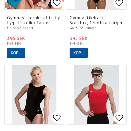
Lägg till i favoritlistan
Lägg till i favoritlistan
Lägg 
Lägg 
Gymnastikdräkt glittrigt
Gymnastikdräkt
tyg, 11 olika färger
Softlux, 13 olika färger
GK-3456-rabatt
GK-3935-rabatt
395 SEK
395 SEK
545 SEK
545 SEK
KÖP…
KÖP…
Lägg till i favoritlistan
Lägg till i favoritlistan
Lägg 
Lägg 