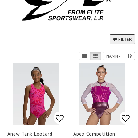
FILTER
NAMN
Lägg till i favoritlistan
Lägg till i favoritlistan
Lägg 
Lägg 
Anew Tank Leotard
Apex Competition