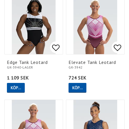
Lägg till i favoritlistan
Lägg till i favoritlistan
Lägg 
Lägg 
Edge Tank Leotard
Elevate Tank Leotard
GK-3940-LAGER
GK-3942
1 109 SEK
724 SEK
KÖP…
KÖP…