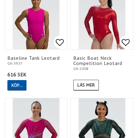
Lägg till i favoritlistan
Lägg till i favoritlistan
Lägg 
Lägg 
Baseline Tank Leotard
Basic Boat Neck
Competition Leotard
GK-3937
GK-2008
616 SEK
LÄS MER
KÖP…