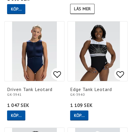
LÄS MER
KÖP…
Lägg till i favoritlistan
Lägg till i favoritlistan
Lägg 
Lägg 
Driven Tank Leotard
Edge Tank Leotard
GK-3941
GK-3940
1 047 SEK
1 109 SEK
KÖP…
KÖP…