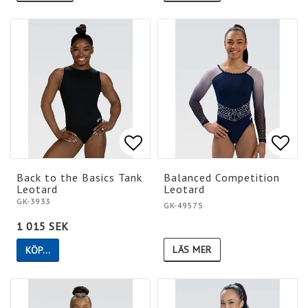
Lägg till i favoritlistan
Lägg till i favoritlistan
Lägg 
Lägg 
Back to the Basics Tank
Balanced Competition
Leotard
Leotard
GK-3933
GK-4957S
1 015 SEK
LÄS MER
KÖP…