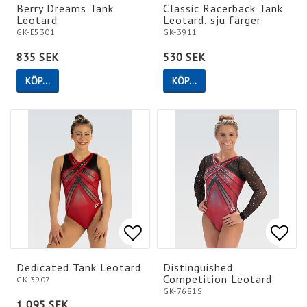
Lägg till i favoritlistan
Lägg till i favoritlistan
Lägg 
Lägg 
Berry Dreams Tank
Classic Racerback Tank
Leotard
Leotard, sju färger
GK-E5301
GK-3911
835 SEK
530 SEK
KÖP…
KÖP…
Lägg till i favoritlistan
Lägg till i favoritlistan
Lägg 
Lägg 
Dedicated Tank Leotard
Distinguished
Competition Leotard
GK-3907
GK-7681S
1 095 SEK