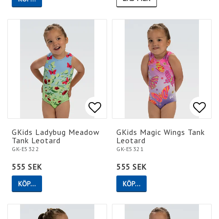
Lägg till i favoritlistan
Lägg till i favoritlistan
Lägg 
Lägg 
GKids Ladybug Meadow
GKids Magic Wings Tank
Tank Leotard
Leotard
GK-E5322
GK-E5321
555 SEK
555 SEK
KÖP…
KÖP…