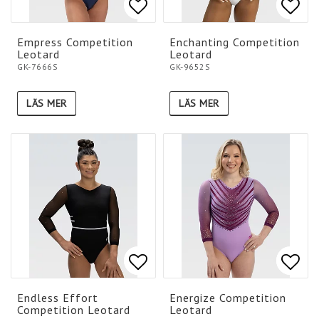
Lägg till i favoritlistan
Lägg till i favoritlistan
Lägg 
Lägg 
Empress Competition
Enchanting Competition
Leotard
Leotard
GK-7666S
GK-9652S
LÄS MER
LÄS MER
Lägg till i favoritlistan
Lägg till i favoritlistan
Lägg 
Lägg 
Endless Effort
Energize Competition
Competition Leotard
Leotard