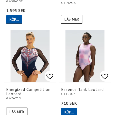
GK-5865ST
GK-7691S
1 595 SEK
LÄS MER
KÖP…
Lägg till i favoritlistan
Lägg till i favoritlistan
Lägg 
Lägg 
Energized Competition
Essence Tank Leotard
Leotard
GK-E5093
GK-7675S
710 SEK
LÄS MER
KÖP…