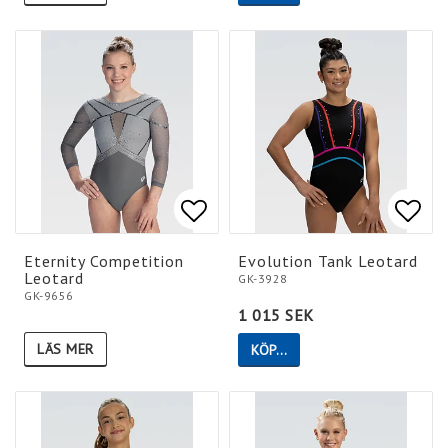
Lägg till i favoritlistan
Lägg till i favoritlistan
Lägg 
Lägg 
Eternity Competition
Evolution Tank Leotard
Leotard
GK-3928
GK-9656
1 015 SEK
LÄS MER
KÖP…