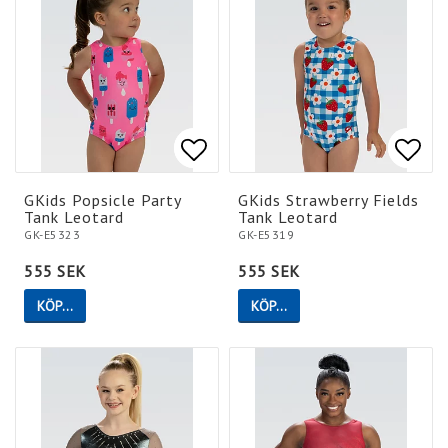
Lägg till i favoritlistan
Lägg till i favoritlistan
Lägg 
Lägg 
GKids Popsicle Party
GKids Strawberry Fields
Tank Leotard
Tank Leotard
GK-E5323
GK-E5319
555 SEK
555 SEK
KÖP…
KÖP…