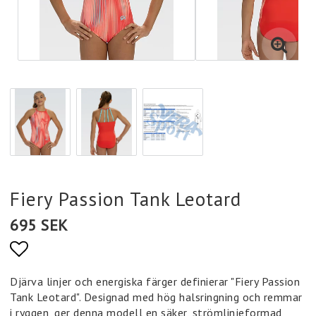
Fiery Passion Tank Leotard
695 SEK
Lägg till i favoritlistan
Djärva linjer och energiska färger definierar "Fiery Passion
Tank Leotard". Designad med hög halsringning och remmar
i ryggen, ger denna modell en säker, strömlinjeformad