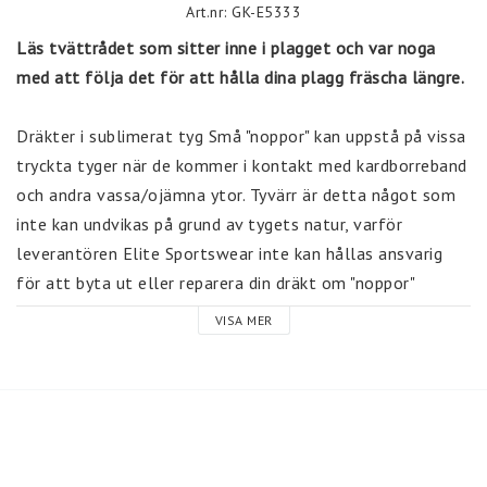
Art.nr: GK-E5333
Läs tvättrådet som sitter inne i plagget och var noga 
med att följa det för att hålla dina plagg fräscha längre.
Dräkter i sublimerat tyg Små "noppor" kan uppstå på vissa 
tryckta tyger när de kommer i kontakt med kardborreband 
och andra vassa/ojämna ytor. Tyvärr är detta något som 
inte kan undvikas på grund av tygets natur, varför 
leverantören Elite Sportswear inte kan hållas ansvarig 
för att byta ut eller reparera din dräkt om "noppor" 
uppstår. 
VISA MER
Några viktiga anmärkningar för plagg i glittriga tyger
Handtvätta dessa klädesplagg med insidan utåt i 