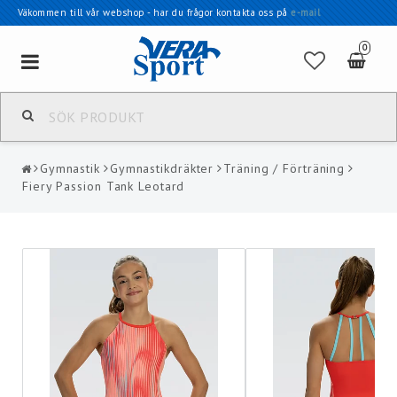
Väkommen till vår webshop - har du frågor kontakta oss på
e-mail
0
Toggle
navigation
Gymnastik
Gymnastikdräkter
Träning / Förträning
Fiery Passion Tank Leotard