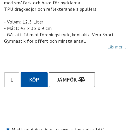
med småfack och hake för nycklarna.
TPU dragkedjor och reflekterande zippullers.
- Volym: 12,5 Liter
- Mått: 42 x 33 x 9 cm
- Går att få med föreningstryck, kontakta Vera Sport
Gymnastik för offert och minsta antal.
Läs mer...
KÖP
JÄMFÖR
Med hjärtat & rötterna i gymnastiken sedan 1974