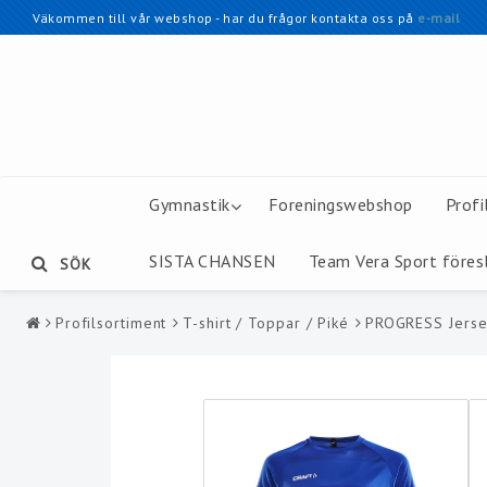
Väkommen till vår webshop - har du frågor kontakta oss på
e-mail
Gymnastik
Foreningswebshop
Profi
SISTA CHANSEN
Team Vera Sport föres
SÖK
Profilsortiment
T-shirt / Toppar / Piké
PROGRESS Jerse