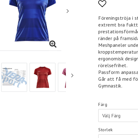
Lägg till i 
Föreningströja i 
extremt bra fukt
prestationsförmåg
ränder på framsid
Meshpaneler under
kroppstemperatur
ergonomisk desig
rörelsefrihet.
Passform anpassad
Går att få med fö
Gymnastik.
Färg
Storlek