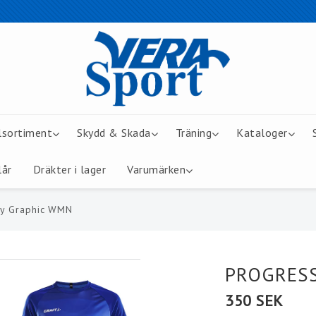
lsortiment
Skydd & Skada
Träning
Kataloger
lår
Dräkter i lager
Varumärken
y Graphic WMN
PROGRESS
350 SEK