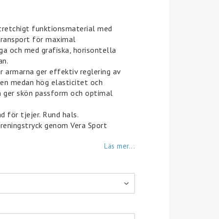
favoritlistan
stretchigt funktionsmaterial med
transport för maximal
a och med grafiska, horisontella
an.
 armarna ger effektiv reglering av
en medan hög elasticitet och
n ger skön passform och optimal
 för tjejer. Rund hals.
reningstryck genom Vera Sport
Läs mer...