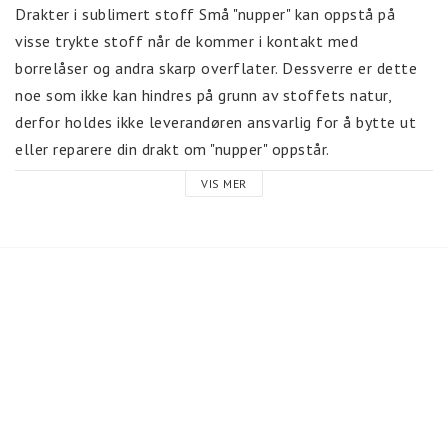
Drakter i sublimert stoff Små "nupper" kan oppstå på 
visse trykte stoff når de kommer i kontakt med 
borrelåser og andra skarp overflater. Dessverre er dette 
noe som ikke kan hindres på grunn av stoffets natur, 
derfor holdes ikke leverandøren ansvarlig for å bytte ut 
eller reparere din drakt om "nupper" oppstår. 
VIS MER
Noen viktige anmerkninger for plagg i glittrige stof
Håndvask disse klesplagg med innsiden ut i KALDT 
vann, 15 grader.
Om du skal vaske flere drakter, vask max 3 av 
gangen.
Håndvask alltid hela plagget og ikke delar av det.