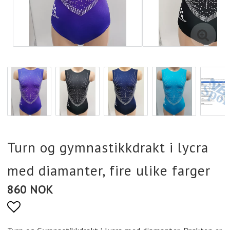
Turn og gymnastikkdrakt i lycra
med diamanter, fire ulike farger
860 NOK
Add to list of favorites