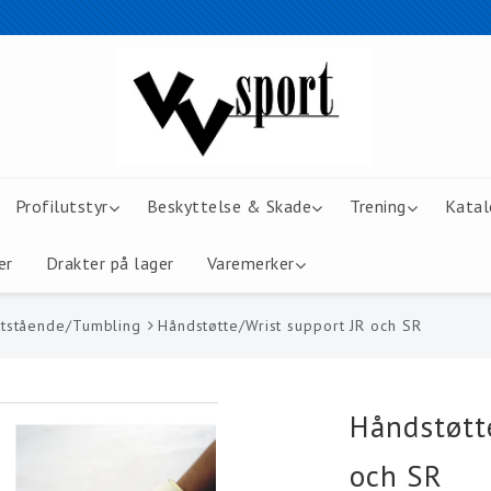
Profilutstyr
Beskyttelse & Skade
Trening
Katal
er
Drakter på lager
Varemerker
ttstående/Tumbling
Håndstøtte/Wrist support JR och SR
Håndstøtt
och SR