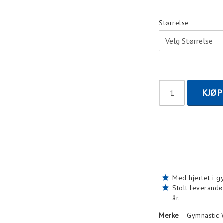
Størrelse
KJØP
Med hjertet i g
Stolt leverandø
år.
Merke
Gymnastic 