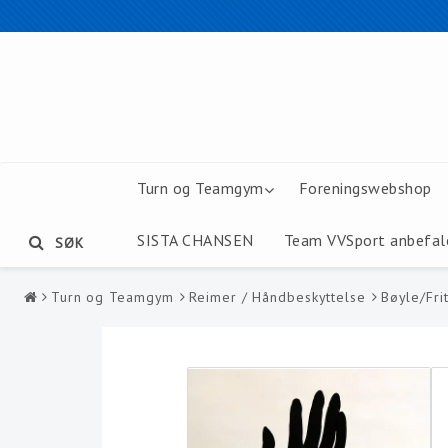
Turn og Teamgym
Foreningswebshop
SISTA CHANSEN
Team VVSport anbefal
SØK
Turn og Teamgym
Reimer / Håndbeskyttelse
Bøyle/Fri