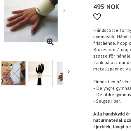
495 NOK
Add to list
Håndstøtte for by
gymnastik. Håndst
fristående, hopp o
Brukes oor å ung 
støtte för håndle
Tänk på att när d
metallspännet var
Finnes i en hårdhe
- De yngre gymna
- De äldre gymna
- Selges i par.
Alla handskydd är
naturmaterial och
tjocklek, längd oc