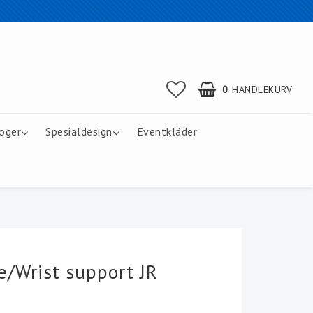
0
HANDLEKURV
oger
Spesialdesign
Eventkläder
e/Wrist support JR