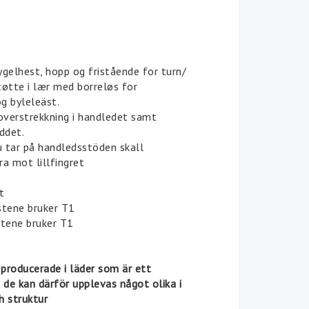
 of favorites
gelhest, hopp og fristående for turn/
øtte i lær med borreløs for
g byleleäst.
overstrekkning i handledet samt
ddet.
u tar på handledsstöden skall
a mot lillfingret
t
stene bruker T1
stene bruker T1
 producerade i läder som är ett
 de kan därför upplevas något olika i
h struktur