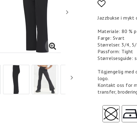
Add to list
Jazzbukse i mykt 
Materiale: 80 % 
Farge: Svart
Størrelser. 3/4, 5
Passform: Tight
Størrelsesguide: s
Tilgjengelig med d
logo.
Kontakt oss for 
transfer, brodering