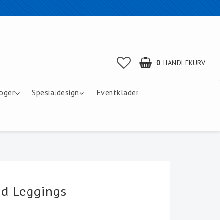
0
HANDLEKURV
oger
Spesialdesign
Eventkläder
ed Leggings