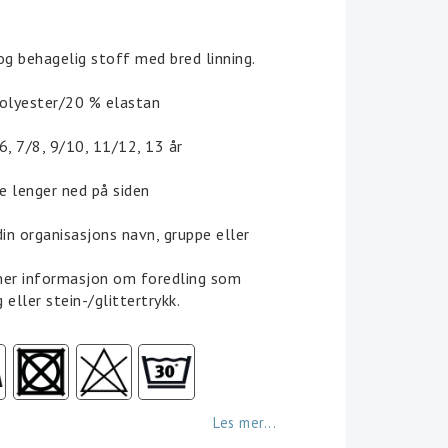
 of favorites
og behagelig stoff med bred linning.
polyester/20 % elastan
/6, 7/8, 9/10, 11/12, 13 år
e lenger ned på siden
in organisasjons navn, gruppe eller
mer informasjon om foredling som
 eller stein-/glittertrykk.
Les mer...