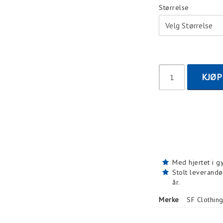
Størrelse
KJØP
Med hjertet i g
Stolt leverandø
år.
Merke
SF Clothin