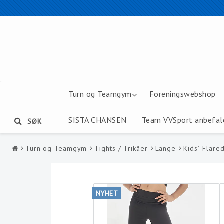
Turn og Teamgym
Foreningswebshop
SISTA CHANSEN
Team VVSport anbefal
SØK
Turn og Teamgym
Tights / Trikåer
Lange
Kids´ Flare
NYHET