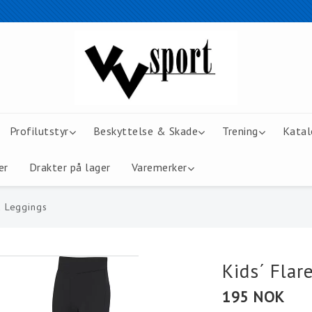
Profilutstyr
Beskyttelse & Skade
Trening
Katal
er
Drakter på lager
Varemerker
d Leggings
Kids´ Flar
195 NOK